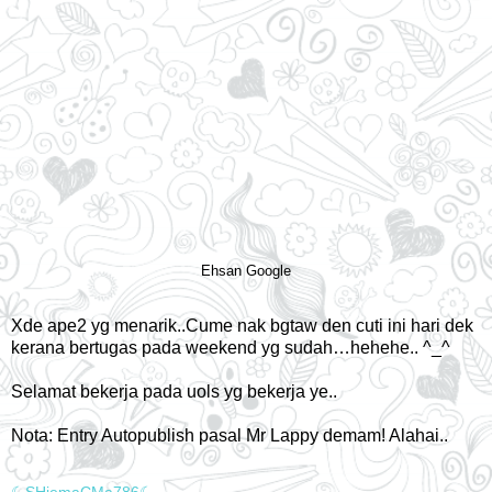
Ehsan Google
Xde ape2 yg menarik..Cume nak bgtaw den cuti ini hari dek
kerana bertugas pada weekend yg sudah…hehehe.. ^_^
Selamat bekerja pada uols yg bekerja ye..
Nota: Entry Autopublish pasal Mr Lappy demam! Alahai..
☾SHiemaCMa786☾