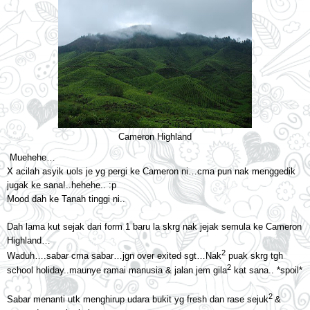
Cameron Highland
Muehehe…
X acilah asyik uols je yg pergi ke Cameron ni…cma pun nak menggedik
jugak ke sana!..hehehe.. :p
Mood dah ke Tanah tinggi ni..
Dah lama kut sejak dari form 1 baru la skrg nak jejak semula ke Cameron
Highland…
2
Waduh….sabar cma sabar…jgn over exited sgt…Nak
puak skrg tgh
2
school holiday..maunye ramai manusia & jalan jem gila
kat sana.. *spoil*
2
Sabar menanti utk menghirup udara bukit yg fresh dan rase sejuk
&