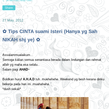
Share
27 May, 2012
✿ Tips CINTA suami Isteri (Hanya yg Sah
NIKAH shj ye) ✿
Assalammualaikum…
Semoga kalian semua senantiasa berada dalam lindungan dan rahmat
allah yg maha esa selalu..
Salam pagi
AHAD
~
Boldkan huruf
A.H.A.D
tuh..muehehehe..Weekend yg besh kerana diriku
bekerja pada hari ini..muahahaha…
*dush sekali*