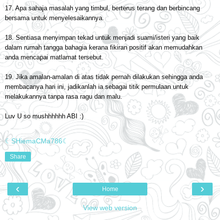
17. Apa sahaja masalah yang timbul, berterus terang dan berbincang
bersama untuk menyelesaikannya.
18. Sentiasa menyimpan tekad untuk menjadi suami/isteri yang baik
dalam rumah tangga bahagia kerana fikiran positif akan memudahkan
anda mencapai matlamat tersebut.
19. Jika amalan-amalan di atas tidak pernah dilakukan sehingga anda
membacanya hari ini, jadikanlah ia sebagai titik permulaan untuk
melakukannya tanpa rasa ragu dan malu.
Luv U so mushhhhhh ABI :)
☾SHiemaCMa786☾
Share
‹
›
Home
View web version