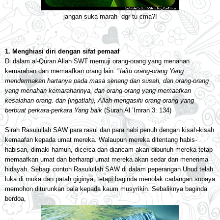
jangan suka marah- dgr tu cma?!
1. Menghiasi diri dengan sifat pemaaf
Di dalam al-Quran Allah SWT memuji orang-orang yang menahan
kemarahan dan memaafkan orang lain: "
Iaitu orang-orang Yang
mendermakan hartanya pada masa senang dan susah, dan orang-orang
yang menahan kemarahannya, dan orang-orang yang memaafkan
kesalahan orang. dan (ingatlah), Allah mengasihi orang-orang yang
berbuat perkara-perkara Yang baik
(Surah Al ‘Imran 3: 134)
Sirah Rasulullah SAW para rasul dan para nabi penuh dengan kisah-kisah
kemaafan kepada umat mereka. Walaupun mereka ditentang habis-
habisan, dimaki hamun, dicerca dan diancam akan dibunuh mereka tetap
memaafkan umat dan berharap umat mereka akan sedar dan menerima
hidayah. Sebagi contoh Rasulullah SAW di dalam peperangan Uhud telah
luka di muka dan patah giginya, tetapi baginda menolak cadangan supaya
memohon diturunkan bala kepada kaum musyrikin. Sebaliknya baginda
berdoa,