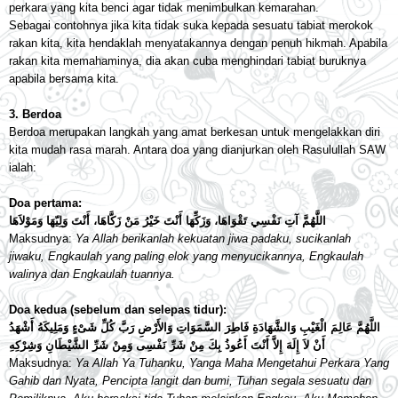
perkara yang kita benci agar tidak menimbulkan kemarahan.
Sebagai contohnya jika kita tidak suka kepada sesuatu tabiat merokok
rakan kita, kita hendaklah menyatakannya dengan penuh hikmah. Apabila
rakan kita memahaminya, dia akan cuba menghindari tabiat buruknya
apabila bersama kita.
3. Berdoa
Berdoa merupakan langkah yang amat berkesan untuk mengelakkan diri
kita mudah rasa marah. Antara doa yang dianjurkan oleh Rasulullah SAW
ialah:
Doa pertama:
اللَّهُمَّ آتِ نَفْسِي تَقْوَاهَا، وَزَكِّهَا أَنْتَ خَيْرُ مَنْ زَكَّاهَا، أَنْتَ وَلِيّهَا وَمَوْلاَهَا
Maksudnya:
Ya Allah berikanlah kekuatan jiwa padaku, sucikanlah
jiwaku, Engkaulah yang paling elok yang menyucikannya, Engkaulah
walinya dan Engkaulah tuannya.
Doa kedua (sebelum dan selepas tidur):
اللَّهُمَّ عَالِمَ الْغَيْبِ وَالشَّهَادَةِ فَاطِرَ السَّمَوَاتِ وَالأَرْضِ رَبَّ كُلِّ شَىْءٍ وَمَلِيكَهُ أَشْهَدُ
أَنْ لاَ إِلَهَ إِلاَّ أَنْتَ أَعُوذُ بِكَ مِنْ شَرِّ نَفْسِى وَمِنْ شَرِّ الشَّيْطَانِ وَشِرْكِهِ
Maksudnya:
Ya Allah Ya Tuhanku, Yanga Maha Mengetahui Perkara Yang
Gahib dan Nyata, Pencipta langit dan bumi, Tuhan segala sesuatu dan