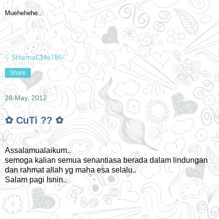
Muehehehe..
☾SHiemaCMa786☾
Share
28 May, 2012
✿ CuTi ?? ✿
Assalamualaikum..
semoga kalian semua senantiasa berada dalam lindungan
dan rahmat allah yg maha esa selalu..
Salam pagi Isnin..