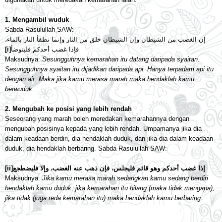
1. Mengambil wuduk
Sabda Rasulullah SAW:
إن الغضب من الشيطان وإن الشيطان خلق من النار وإنما تطفأ النار بالماء،
[i]
فإذا غضب أحدكم فليتوضأ
Maksudnya:
Sesungguhnya kemarahan itu datang daripada syaitan.
Sesungguhnya syaitan itu dijadikan daripada api. Hanya terpadam api itu
dengan air. Maka jika kamu merasa marah maka hendaklah kamu
berwuduk
.
2. Mengubah ke posisi yang lebih rendah
Seseorang yang marah boleh meredakan kemarahannya dengan
mengubah posisinya kepada yang lebih rendah. Umpamanya jika dia
dalam keadaan berdiri, dia hendaklah duduk, dan jika dia dalam keadaan
duduk, dia hendaklah berbaring. Sabda Rasulullah SAW:
[ii]
إذا غضب أحدكم وهو قائم فليجلس، فإن ذهب عنه الغضب، وإلا فليضطجع
Maksudnya:
Jika kamu merasa marah sedangkan kamu sedang berdiri
hendaklah kamu duduk, jika kemarahan itu hilang (maka tidak mengapa),
jika tidak (juga reda kemarahan itu) maka hendaklah kamu berbaring.