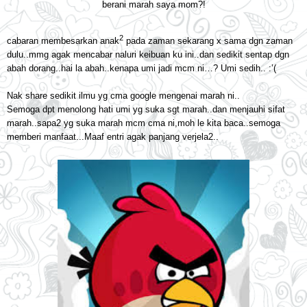
berani marah saya mom?!
2
cabaran membesarkan anak
pada zaman sekarang x sama dgn zaman
dulu..mmg agak mencabar naluri keibuan ku ini..dan sedikit sentap dgn
abah dorang..hai la abah..kenapa umi jadi mcm ni…? Umi sedih.. :’(
Nak share sedikit ilmu yg cma google mengenai marah ni..
Semoga dpt menolong hati umi yg suka sgt marah..dan menjauhi sifat
marah..sapa2 yg suka marah mcm cma ni,moh le kita baca..semoga
memberi manfaat...Maaf entri agak panjang verjela2..