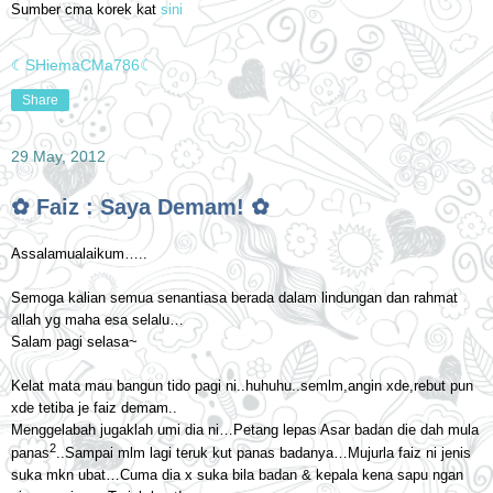
Sumber cma korek kat
sini
☾SHiemaCMa786☾
Share
29 May, 2012
✿ Faiz : Saya Demam! ✿
Assalamualaikum…..
Semoga kalian semua senantiasa berada dalam lindungan dan rahmat
allah yg maha esa selalu…
Salam pagi selasa~
Kelat mata mau bangun tido pagi ni..huhuhu..semlm,angin xde,rebut pun
xde tetiba je faiz demam..
Menggelabah jugaklah umi dia ni…Petang lepas Asar badan die dah mula
2
panas
..Sampai mlm lagi teruk kut panas badanya…Mujurla faiz ni jenis
suka mkn ubat…Cuma dia x suka bila badan & kepala kena sapu ngan