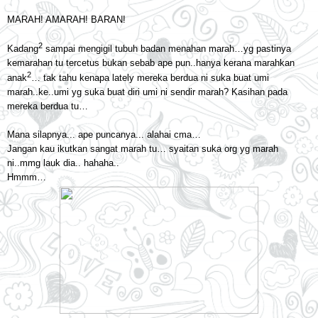
MARAH! AMARAH! BARAN!
2
Kadang
sampai mengigil tubuh badan menahan marah…yg pastinya
kemarahan tu tercetus bukan sebab ape pun..hanya kerana marahkan
2
anak
… tak tahu kenapa lately mereka berdua ni suka buat umi
marah..ke..umi yg suka buat diri umi ni sendir marah? Kasihan pada
mereka berdua tu…
Mana silapnya... ape puncanya... alahai cma…
Jangan kau ikutkan sangat marah tu… syaitan suka org yg marah
ni..mmg lauk dia.. hahaha..
Hmmm…