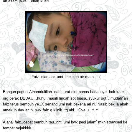
air asam jawa..Teriak kuat!
Faiz..cian ank umi..meleleh air mata.. :’(
Bangun pagi ni Alhamdulillah..dah surut ckit panas badannye..bak kate
2
2
org perak DEDAU…huhu..masih lincah spt biasa..syukur sgt
..mudah
an
faiz terus sembuh ye..X senang umi nak bekerja ari ni..Nasib bek la abah
amek ½ day ari ni bwk faiz g klinik..tq abi.. lOve u.. ^_^
2
Alahai faiz..cepat sembuh tau..nnti umi bwk pegi jalan
mkn strawberi ke
tempat sejukkkk…