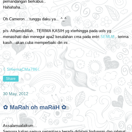
pemandangan berkabus..
Hahahaha…
Oh Cameron….tunggu daku ya… ^_^
p/s- Alhamdulillah...TERIMA KASIH yg xterhingga pada uols yg
menasihati dan menegur apa2 kesalahan cma pada entri
SEMLM.
. terima
kasih...akan cuba memperbaiki diri ini..
☾SHiemaCMa786☾
Share
30 May, 2012
✿ MaRah oh maRaH ✿
Assalamualaikum…
Semoga kalian semua senantiasa berada didalam lindungan dan rahmat