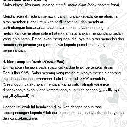
Maksudnya:
Jika kamu merasa marah, maka diam (tidak berkata-kata).
Mendiamkan diri adalah penawar yang mujarab kepada kemarahan. Ia
akan memberi ruang untuk kita berfikir sejenak dan membuat
pertimbangan berdasarkan akal bukan emosi. Jika seseorang itu
melahirkan kemarahan dalam kata-kata nista ia akan mengundang padah
yang lebih parah. Emosi akan menguasai diri, syaitan akan mencelah dan
memainkan peranan yang membawa kepada perseteruan yang
berpanjangan.
4. Mengucap Isti’azah (
A’uzubillah
)
Diriwayatkan bahawa pada suatu ketika dua lelaki bertengkar di sisi
Rasulullah SAW. Salah seorang yang merah mukanya mencela seorang
lagi dengan penuh kemarahan. Lalu Rasulullah SAW bersabda,
“Sesungguhnya aku akan mengajar kamu satu kalimah yang jika
dibacakannya akan hilang kemarahannya, iaitulah bacaan (
أعوذ بالله من
الشيطان الرجيم
).
[iv]
Ucapan isti’azah ini hendaklah dilakukan dengan penuh rasa
kebergantungan kepada Allah dan memohon bantuannya daripada syaitan
dan kuncu-kuncunya.